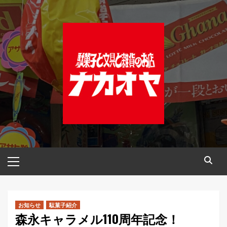
コ
ン
テ
ン
ツ
へ
ス
キ
ッ
プ
メ
イ
ン
メ
ニ
お知らせ
駄菓子紹介
森永キャラメル110周年記念！
ュ