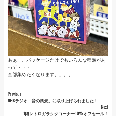
あぁ、、パッケージだけでもいろんな種類があ
って・・・
全部集めたくなります。。。。
Continue
Previous
NHKラジオ「音の風景」に取り上げられました！
Reading
Next
1階レトロガラクタコーナー10%オフセール！