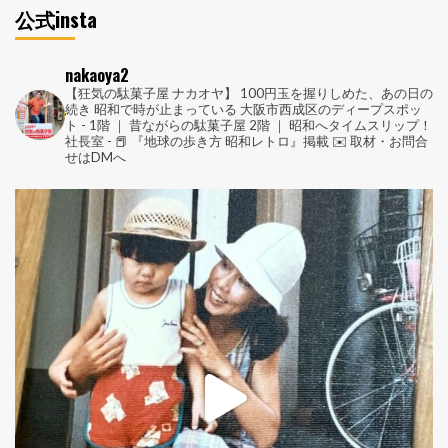
公式insta
nakaoya2
【狂気の駄菓子屋 ナカオヤ】
100円玉を握りしめた、あの日の
続き
昭和で時が止まっている
大阪市西成区のディープスポッ
ト
-
1階 ｜ 昔ながらの駄菓子屋
2階 ｜ 昭和へタイムスリップ！
社長室
-
📕 『地球の歩き方 昭和レトロ』掲載
✉️ 取材・お問合
せはDMへ