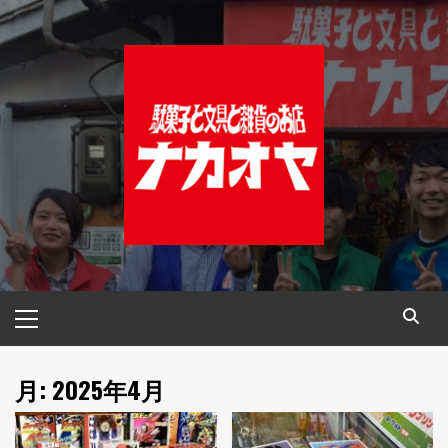
コ
ン
テ
ン
ツ
へ
ス
キ
ッ
プ
メ
イ
ン
メ
月:
2025年4月
ニ
ュ