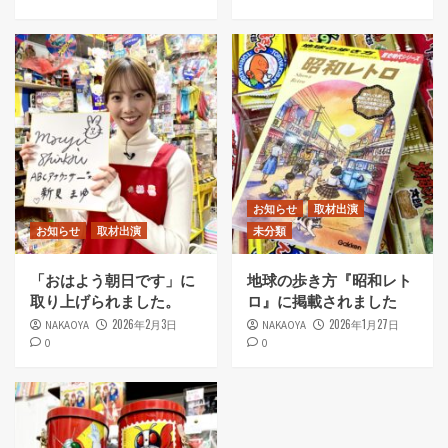
お知らせ
取材出演
お知らせ
取材出演
未分類
「おはよう朝日です」に
地球の歩き方『昭和レト
取り上げられました。
ロ』に掲載されました
2026年2月3日
2026年1月27日
NAKAOYA
NAKAOYA
0
0