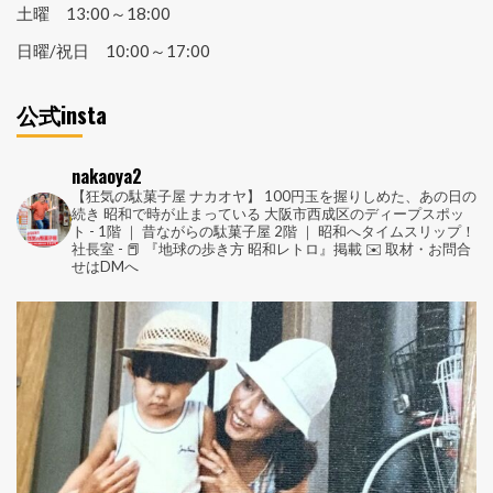
土曜 13:00～18:00
日曜/祝日 10:00～17:00
公式insta
nakaoya2
【狂気の駄菓子屋 ナカオヤ】
100円玉を握りしめた、あの日の
続き
昭和で時が止まっている
大阪市西成区のディープスポッ
ト
-
1階 ｜ 昔ながらの駄菓子屋
2階 ｜ 昭和へタイムスリップ！
社長室
-
📕 『地球の歩き方 昭和レトロ』掲載
✉️ 取材・お問合
せはDMへ