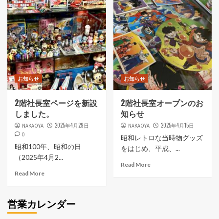
ー
お知らせ
お知らせ
2階社長室ページを新設
2階社長室オープンのお
しました。
知らせ
2025年4月29日
2025年4月15日
NAKAOYA
NAKAOYA
0
昭和レトロな当時物グッズ
昭和100年、昭和の日
をはじめ、平成、...
（2025年4月2...
Read More
Read More
営業カレンダー