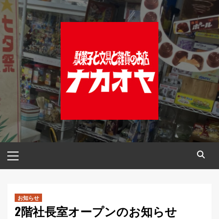
コ
ン
テ
ン
ツ
へ
ス
キ
ッ
プ
メ
イ
ン
メ
ニ
お知らせ
2階社長室オープンのお知らせ
ュ