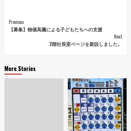
Continue
Previous
【募集】物価高騰による子どもたちへの支援
Reading
Next
2階社長室ページを新設しました。
More Stories