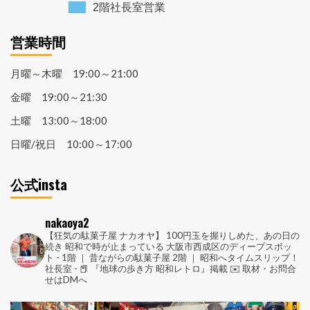
2階社長室営業
営業時間
月曜～木曜 19:00～21:00
金曜 19:00～21:30
土曜 13:00～18:00
日曜/祝日 10:00～17:00
公式insta
nakaoya2
【狂気の駄菓子屋 ナカオヤ】
100円玉を握りしめた、あの日の
続き
昭和で時が止まっている
大阪市西成区のディープスポッ
ト
-
1階 ｜ 昔ながらの駄菓子屋
2階 ｜ 昭和へタイムスリップ！
社長室
-
📕 『地球の歩き方 昭和レトロ』掲載
✉️ 取材・お問合
せはDMへ