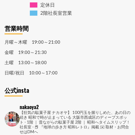
定休日
2階社長室営業
営業時間
月曜～木曜 19:00～21:00
金曜 19:00～21:30
土曜 13:00～18:00
日曜/祝日 10:00～17:00
公式insta
nakaoya2
【狂気の駄菓子屋 ナカオヤ】
100円玉を握りしめた、あの日の
続き
昭和で時が止まっている
大阪市西成区のディープスポッ
ト
-
1階 ｜ 昔ながらの駄菓子屋
2階 ｜ 昭和へタイムスリップ！
社長室
-
📕 『地球の歩き方 昭和レトロ』掲載
✉️ 取材・お問合
せはDMへ