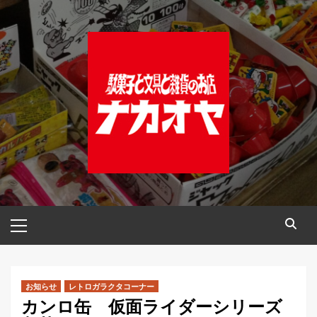
コ
ン
テ
ン
ツ
へ
ス
キ
ッ
プ
メ
イ
ン
メ
ニ
お知らせ
レトロガラクタコーナー
カンロ缶 仮面ライダーシリーズ
ュ