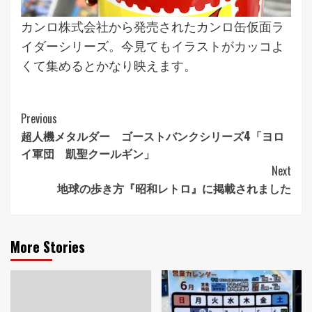
カンロ株式会社から発売されたカンロ缶仮面ラ
イダーシリーズ。今見てもイラストがカッコよ
くて集めるとかなり映えます。
Continue
Previous
超人機メタルダー ゴーストバンクシリーズ4「ヨロ
Reading
イ軍団 凱聖クールギン」
Next
地球の歩き方『昭和レトロ』に掲載されました
More Stories