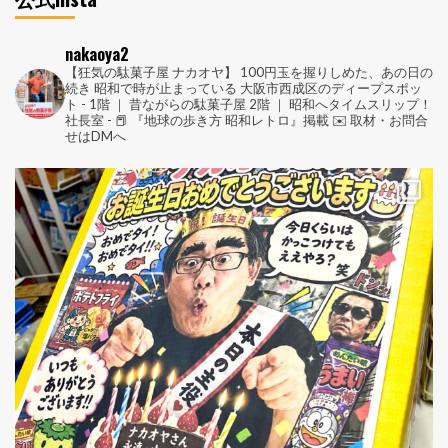
nakaoya2
【狂気の駄菓子屋 ナカオヤ】
100円玉を握りしめた、あの日の
続き
昭和で時が止まっている
大阪市西成区のディープスポッ
ト
-
1階 ｜ 昔ながらの駄菓子屋
2階 ｜ 昭和へタイムスリップ！
社長室
-
📕 『地球の歩き方 昭和レトロ』掲載
✉️ 取材・お問合
せはDMへ