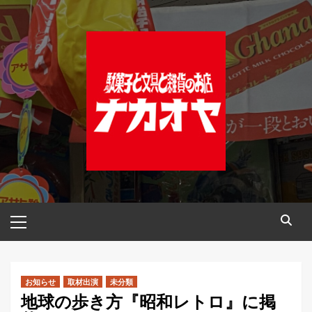
コ
ン
テ
ン
ツ
へ
ス
キ
ッ
プ
メ
イ
ン
メ
ニ
お知らせ
取材出演
未分類
地球の歩き方『昭和レトロ』に掲
ュ