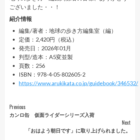
ございました・・！
紹介情報
編集/著者：地球の歩き方編集室（編）
定価：2,420円（税込）
発売日：2026年01月
判型/造本：A5変並製
頁数：256
ISBN：978-4-05-802605-2
https://www.arukikata.co.jp/guidebook/346532/
Continue
Previous
カンロ缶 仮面ライダーシリーズ入荷
Reading
Next
「おはよう朝日です」に取り上げられました。