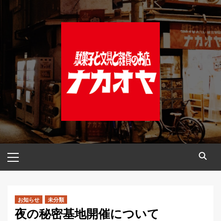
コ
ン
テ
ン
ツ
へ
ス
キ
ッ
プ
メ
イ
ン
メ
ニ
お知らせ
未分類
夜の秘密基地開催について
ュ