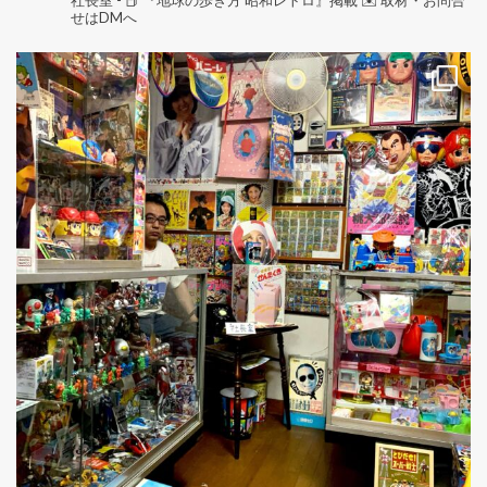
社長室
-
📕 『地球の歩き方 昭和レトロ』掲載
✉️ 取材・お問合
せはDMへ